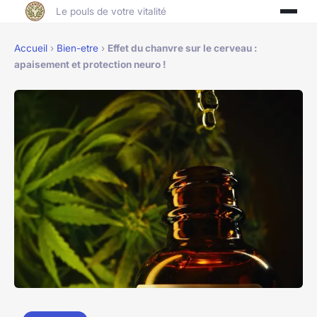
Le pouls de votre vitalité
Accueil
›
Bien-etre
›
Effet du chanvre sur le cerveau :
apaisement et protection neuro !