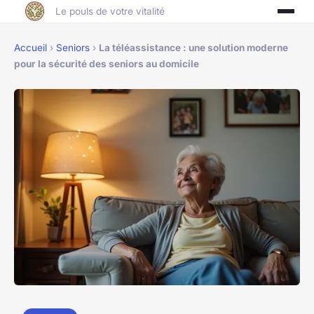
Le pouls de votre vitalité
Accueil
›
Seniors
›
La téléassistance : une solution moderne
pour la sécurité des seniors au domicile