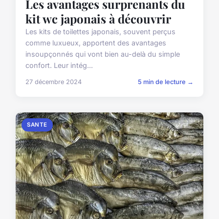
Les avantages surprenants du
kit wc japonais à découvrir
Les kits de toilettes japonais, souvent perçus
comme luxueux, apportent des avantages
insoupçonnés qui vont bien au-delà du simple
confort. Leur intég...
27 décembre 2024
5 min de lecture →
SANTE